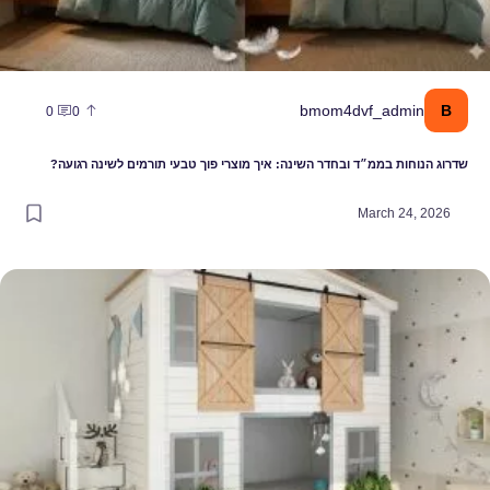
B
bmom4dvf_admin
0
0
שדרוג הנוחות בממ״ד ובחדר השינה: איך מוצרי פוך טבעי תורמים לשינה רגועה?
March 24, 2026
יך להפוך חדר ילדים למרחב אישי ומעצים