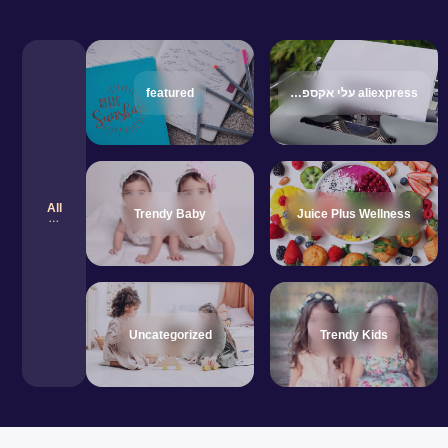
aliexpress עלי אקספרס
featured
All
Trendy Baby
Juice Plus Wellness
Uncategorized
Trendy Kids