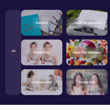
aliexpress עלי אקספרס
featured
All
Trendy Baby
Juice Plus Wellness
Uncategorized
Trendy Kids