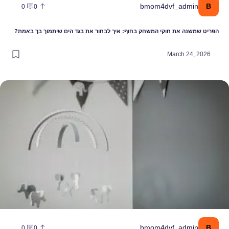
B
bmom4dvf_admin
0
0
הפריט שמשנה את חוקי המשחק בחוף: איך לבחור את בגד הים שיתמוך בך באמת?
March 24, 2026
עבר לפריט עיצובי: הקשר בין מובייל, התפתחות הראייה ושנת התינוק
B
bmom4dvf_admin
0
0