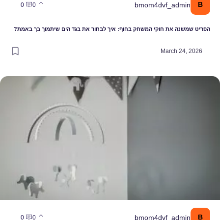
B
bmom4dvf_admin
0
0
הפריט שמשנה את חוקי המשחק בחוף: איך לבחור את בגד הים שיתמוך בך באמת?
March 24, 2026
עבר לפריט עיצובי: הקשר בין מובייל, התפתחות הראייה ושנת התינוק
B
bmom4dvf_admin
0
0