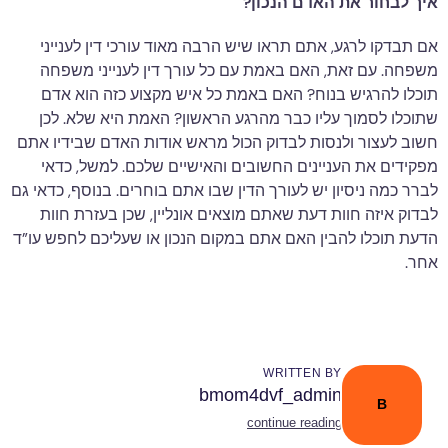
איך לבחור את האדם הנכון?
אם תבדקו לרגע, אתם תראו שיש הרבה מאוד עורכי דין לענייני
משפחה. עם זאת, האם באמת עם כל עורך דין לענייני משפחה
תוכלו להרגיש בנוח? האם באמת כל איש מקצוע כזה הוא אדם
שתוכלו לסמוך עליו כבר מהרגע הראשון? האמת היא שלא. לכן
חשוב לעצור ולנסות לבדוק הכול מראש אודות האדם שבידיו אתם
מפקידים את העניינים החשובים והאישיים שלכם. למשל, כדאי
לברר כמה ניסיון יש לעורך הדין שבו אתם בוחרים. בנוסף, כדאי גם
לבדוק איזה חוות דעת שאתם מוצאים אונליין, שכן בעזרת חוות
הדעת תוכלו להבין האם אתם במקום הנכון או שעליכם לחפש עו”ד
אחר.
WRITTEN BY
bmom4dvf_admin
B
continue reading