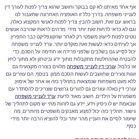
אף אחד מאיתנו לא קם בבוקר וחושב שהוא צריך לפנות לעורך דין
לענייני משפחה. בדרך כלל זו האופציה האחרונה שתעבור לנו
בראש. עם זאת, חשוב להבין: צריך לפנות לאנשי המקצוע כאלה,
וגם לא כדאי לדחות זאת יותר מידי. מדהים לראות שהרבה אנשים
נוטים לפנות לייעוץ משפטי רק לאחר שהקונפליקט כבר התפרץ,
אך לעיתים כדאי לעשות זאת מוקדם יותר. עו”ד לענייני משפחה
יכול לסייע גם בשלבים שלפני פרידה או חתימה על הסכם, כדי
להבטיח שההחלטות מתקבלות מתוך ידע וביטחון ולא מתוך לחץ
או בלבול.
עורכי דין לענייני משפחה
מלווים בצורה מקצועית גם
זוגות צעירים שחושבים לעשות הסכם ממון. בנוסף, הם עוזרים גם
ללא מעט משפחות שנמצאות בתהליך כזה או אחר של אימוץ.
עורכי דין כאלה עוזרים גם להורים גרושים שצריכים להסתדר עם
משמורת על הילדים. חשוב מאוד לדעת:
עו”ד לענייני משפחה
שבאמת יש לו ניסיון וידע, יידע גם לזהות מתי יש מקום לתהליך של
גישור. תהליך כזה יכול למנוע מאבקים משפטיים מיותרים, מה
שיעזור לסיים את העניין מהר יותר ובלי להוציא הרבה יותר מידי
כסף.