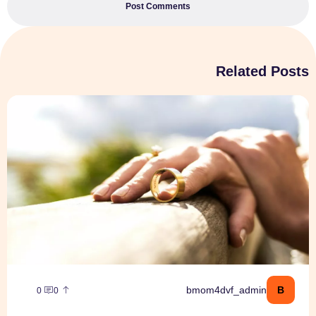
Post Comments
Related Posts
עורכי דין לענייני משפחה – כשצריך ליווי משפטי מקצועי
B
bmom4dvf_admin
0
0