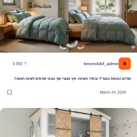
B
bmom4dvf_admin
0
0
שדרוג הנוחות בממ״ד ובחדר השינה: איך מוצרי פוך טבעי תורמים לשינה רגועה?
March 24, 2026
יך להפוך חדר ילדים למרחב אישי ומעצים