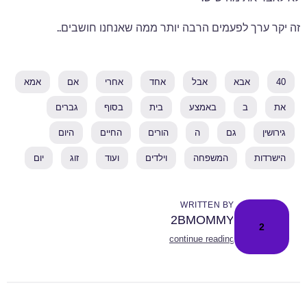
זה יקר ערך לפעמים הרבה יותר ממה שאנחנו חושבים..
40
אבא
אבל
אחד
אחרי
אם
אמא
את
ב
באמצע
בית
בסוף
גברים
גירושין
גם
ה
הורים
החיים
היום
הישרדות
המשפחה
וילדים
ועוד
זוג
יום
WRITTEN BY
2BMOMMY
2
continue reading