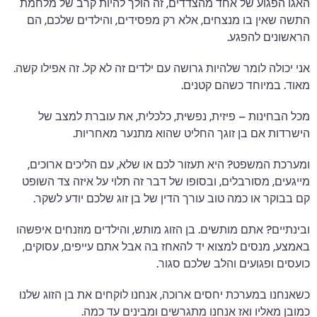
האגו הפגוע של אחד מהצדדים, זה הולך להיות קרב של מלחמת
התשה שאין בו מנצחים, אלא רק מפסידים, והילדים שלכם, הם
הראשונים להפגע.
אני יכולה לומר שלהיות גרושה עם ילדים זה לא קל. זה אפילו קשה.
מאוד. במיוחד כשהם קטנים.
מכל הבחינות – פיזית, נפשית, כלכלית, את עוברת למצב של
הישרדות אם בן זוגך החליט שהוא מתנער מאחריות.
ומערכת המשפט? היא תעזור לכם או שלא, עם הליכים ארוכים,
מייגעים, מסורבלים, ובסופו של דבר זה תלוי על איזה צד השופט
קם בבוקר או כמה טוב עורך הדין של בן זוג שלכם יודע לשקר.
ובינתיים? אתם מותשים. בן הזוג מותש, והילדים מוזנחים איפשהו
באמצע, מנסים למצוא יד להאחז בה אבל אתם עייפים, עסוקים,
כועסים ופגועים והלב שלכם סגור.
כשאנחנו במערכת יחסים ארוכה, אנחנו לוקחים את בן הזוג שלנו
כמובן מאליו ואז אנחנו מתגרשים ומבינים עד כמה.