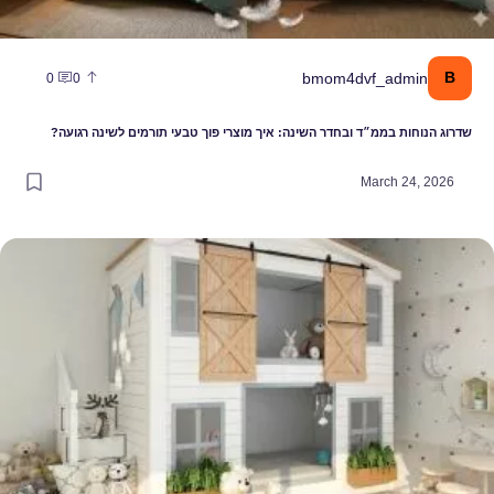
B
bmom4dvf_admin
0
0
שדרוג הנוחות בממ״ד ובחדר השינה: איך מוצרי פוך טבעי תורמים לשינה רגועה?
March 24, 2026
יך להפוך חדר ילדים למרחב אישי ומעצים