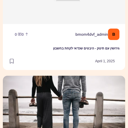
B
bmom4dvf_admin
0
0
גירושין עם תינוק - היבטים שכדאי לקחת בחשבון
April 1, 2025
ייעוץ זוגי: מה זה, למה זה חשוב ואיך זה עובד