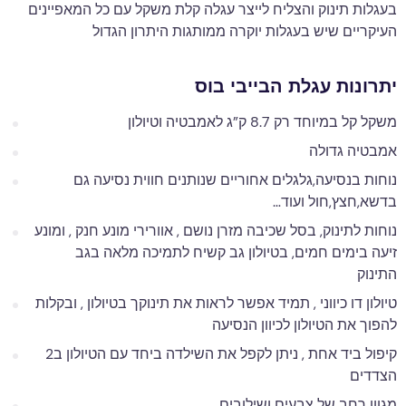
בעגלות תינוק והצליח לייצר עגלה קלת משקל עם כל המאפיינים
העיקריים שיש בעגלות יוקרה ממותגות היתרון הגדול
יתרונות עגלת הבייבי בוס
משקל קל במיוחד רק 8.7 ק”ג לאמבטיה וטיולון
אמבטיה גדולה
נוחות בנסיעה,גלגלים אחוריים שנותנים חווית נסיעה גם
בדשא,חצץ,חול ועוד…
נוחות לתינוק, בסל שכיבה מזרן נושם , אוורירי מונע חנק , ומונע
זיעה בימים חמים, בטיולון גב קשיח לתמיכה מלאה בגב
התינוק
טיולון דו כיווני , תמיד אפשר לראות את תינוקך בטיולון , ובקלות
להפוך את הטיולון לכיוון הנסיעה
קיפול ביד אחת , ניתן לקפל את השילדה ביחד עם הטיולון ב2
הצדדים
מגוון רחב של צבעים ושילובים