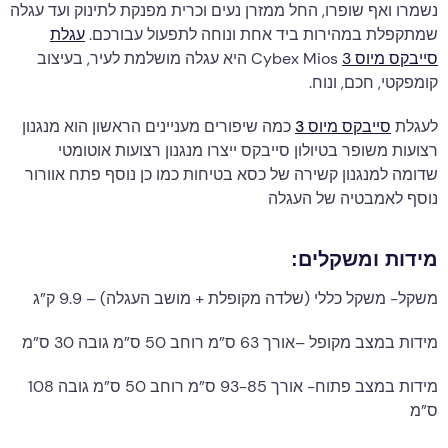
נשמרו ואף שופרו, החל ממזרן נעים וכרית מפנקת לתינוק ועד עגלה
שמתקפלת במהירות ביד אחת ונוחה לתפעול עבורכם.
עגלת
סייבקס מיוס 3
Cybex Mios היא עגלה מושלמת לעיר, בעיצוב
קומפקטי, חכם, ונוח.
לעגלת
סייבקס מיוס 3
כמה שיפורים מעניינים הראשון הוא מנגנון
רצועות משופר בטיולון סייבקס ייצרו מנגנון רצועות אוטומטי
שדומה למנגנון קשירה של כסא בטיחות כמו כן נוסף פתח אוורור
נוסף לאמבטיה של העגלה
מידות ומשקלים:
משקל- משקל כללי (שלדה מקופלת + מושב העגלה) – 9.9 ק”ג
מידות במצב מקופל –אורך 63 ס”מ רוחב 50 ס”מ גובה 30 ס”מ
מידות במצב פתוח- אורך 93-85 ס”מ רוחב 50 ס”מ גובה 108
ס”מ