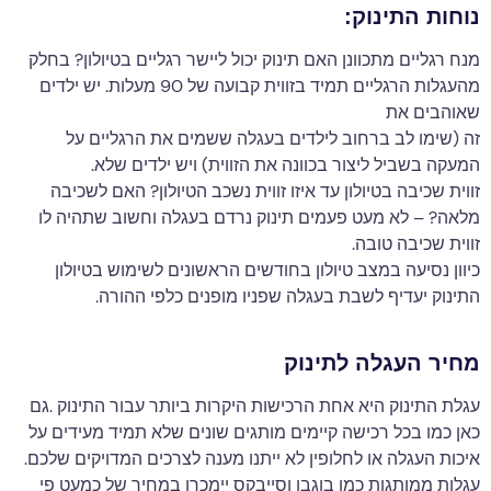
נוחות התינוק:
מנח רגליים מתכוונן האם תינוק יכול ליישר רגליים בטיולון? בחלק
מהעגלות הרגליים תמיד בזווית קבועה של 90 מעלות. יש ילדים
שאוהבים את
זה (שימו לב ברחוב לילדים בעגלה ששמים את הרגליים על
המעקה בשביל ליצור בכוונה את הזווית) ויש ילדים שלא.
זווית שכיבה בטיולון עד איזו זווית נשכב הטיולון? האם לשכיבה
מלאה? – לא מעט פעמים תינוק נרדם בעגלה וחשוב שתהיה לו
זווית שכיבה טובה.
כיוון נסיעה במצב טיולון בחודשים הראשונים לשימוש בטיולון
התינוק יעדיף לשבת בעגלה שפניו מופנים כלפי ההורה.
מחיר העגלה לתינוק
עגלת התינוק היא אחת הרכישות היקרות ביותר עבור התינוק .גם
כאן כמו בכל רכישה קיימים מותגים שונים שלא תמיד מעידים על
איכות העגלה או לחלופין לא ייתנו מענה לצרכים המדויקים שלכם.
עגלות ממותגות כמו בוגבו וסייבקס יימכרו במחיר של כמעט פי