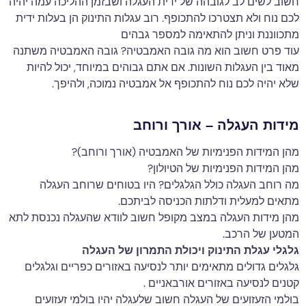
חשוב לשים לב לגובהה של ידית העגלה ושבזמן ההליכה עמה יהיה
לכם נוח ולא תצטרכו להתכופף. רוב עגלות התינוק הן בעלות ידית
מתכווננת וניתן להתאימה למספר גבהים
עוד פרט חשוב הוא מה גובה האמבטיה? גובה האמבטיה משתנה
מאוד בין העגלות השונות. אם אתם גבוהים במיוחד, יכול להיות
שלא יהיה לכם נוח להתכופף אל אמבטיה נמוכה, ולהיפך.
מידות העגלה – אורך ורוחב
מהן המידות הפנימיות של האמבטיה (אורך ורוחב)?
מהן המידות הפנימיות של הטיולון?
מה רוחב העגלה כולל הגלגלים? היו בטוחים שרוחב העגלה
מתאים למעלית ודלתות הכניסה לביתכם.
מהן מידות העגלה במצב מקופל חשוב לוודא שהעגלה נכנסת לתא
המטען של הרכב.
גלגלי עגלת התינוק ויכולת התמרון של העגלה
גלגלים גדולים מתאימים יותר לנסיעה באזורים כפריים וגלגלים
קטנים לנסיעה באזורים אורבאניים .
בולמי הזעזועים של העגלה חשוב שלעגלה יהיו בולמי זעזועים