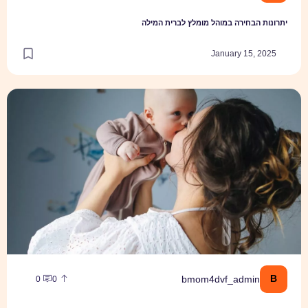
בחירה במוהל מומלץ לברית המילה
January 15
 המתנות שכל יולדת תרצה לקבל
bmom4dvf_admi
0
0