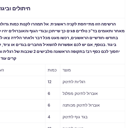
חיתולים וביגוד ראשוני
ה הזו מתייחסת לקניה ראשונית. אל תמהרו לקנות כמות גדולה של בגדים
ים בד”כ נולדים פגים כך שייתכן ובגדי הגוף והאוברולים יהיו להם גדולים
חודשיים הראשונים, רכשו מעט מכל דבר ולאחר הלידה צאו להשלמה של
 בנוסף, אם יש לכם אפשרות להשאיל מחברים בגדים או ציוד, עשו זאת, זה
יחסוך לכם כסף רב! בתקופה הראשונה מלבישים 2 שכבות של רגלית וחזיה ובימים
קרים עוד משהו מעל.
מוצר
כמות
הערות / מחיר
רגליות לתינוק
12
אוברול לתינוק מפלנל
6
אוברול לתינוק מכותנה
6
בגד גוף לתינוק
4