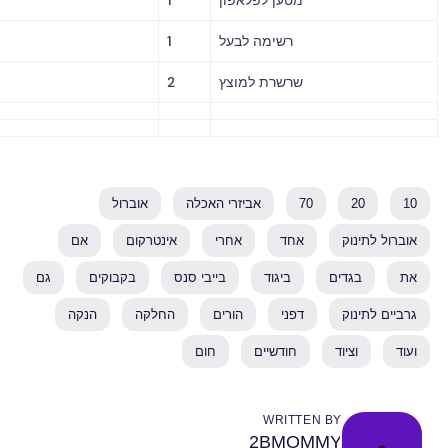
רשימה לבעל
1
שרשרת למוצץ
2
20
70
אביזרי האכלה
אוברול
תינוק
אחד
אחרי
אינטרקום
אם
בגדים
ביגוד
בייבי סנס
בקבוקים
גם
תינוק
דפני
הורים
החלקה
הנקה
וציוד
חודשיים
חום
WRITTEN BY
2BMOMMY