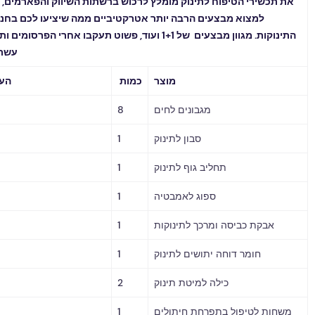
רי הטיפוח לתינוק מומלץ לרכוש ברשתות השיווק והפארמים, בד”כ תוכלו
מצוא מבצעים הרבה יותר אטרקטיביים ממה שיציעו לכם בחנויות למוצרי
התינוקות. מגוון מבצעים של 1+1 ועוד, פשוט תעקבו אחרי הפרסומים ותוכלו לחסוך
עשרות שקלים.
מוצר
כמות
הערות / מחיר
מגבונים לחים
8
סבון לתינוק
1
תחליב גוף לתינוק
1
ספוג לאמבטיה
1
ת כביסה ומרכך לתינוקות
1
חומר דוחה יתושים לתינוק
1
כילה למיטת תינוק
2
טיפול בתפרחת חיתולים
1