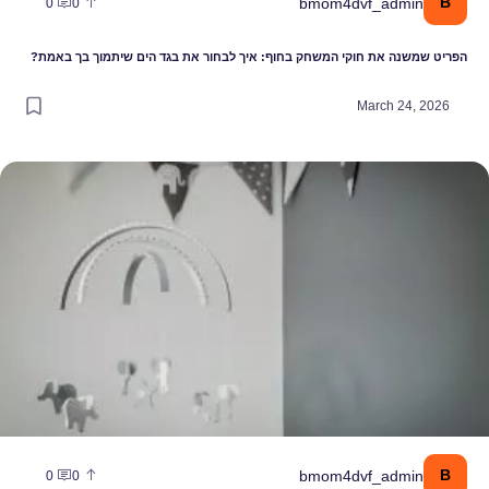
bmom4dvf_ad
0
0
ה את חוקי המשחק בחוף: איך לבחור את בגד הים שיתמוך בך באמת?
March 2
יצובי: הקשר בין מובייל, התפתחות הראייה ושנת התינוק
bmom4dvf_ad
0
0