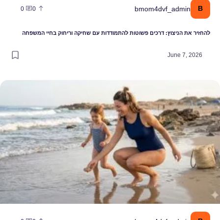
bmom4dvf_ad
0
0
ניצוץ: דרכים פשוטות להתמודדות עם שחיקה וריחוק בחיי המשפחה
June 
את חוקי המשחק בחוף: איך לבחור את בגד הים שיתמוך בך באמת?