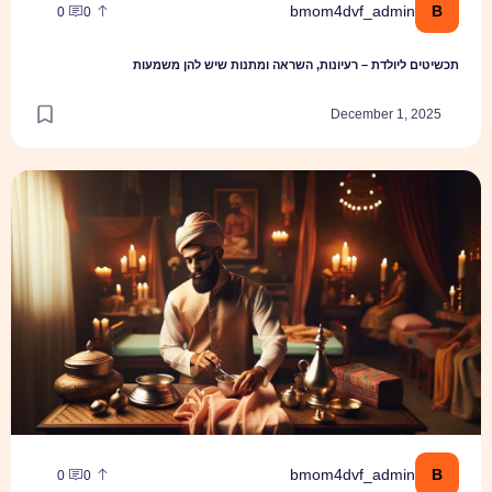
bmom4dvf_admi
0
0
יולדת – רעיונות, השראה ומתנות שיש להן משמעות
December 1,
חירה במוהל מומלץ לברית המילה
bmom4dvf_admi
0
0