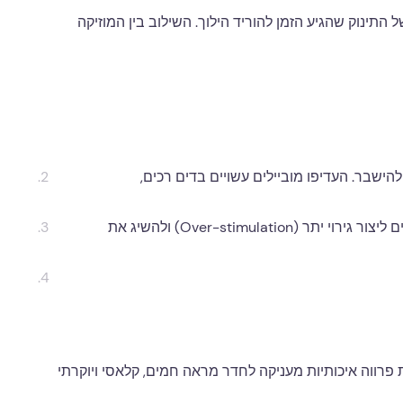
 התינוק שהגיע הזמן להוריד הילוך. השילוב בין המוזיקה
הישבר. העדיפו מוביילים עשויים בדים רכים,
המטרה היא להרגיע את התינוק, לא להפעיל אותו במסיבת דיסקו. מוביילים עם אורות מהבהבים וצלילים חזקים מדי עלולים ליצור גירוי יתר (Over-stimulation) ולהשיג את
רווה איכותיות מעניקה לחדר מראה חמים, קלאסי ויוקרתי