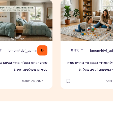
י המשפחה
חילות ופירורי במבה: איך בוחרים שטיח ששורד את חיי המשפחה (ונראה מעולה)
שדרוג הנוחות בממ״ד ובחדר השינה: 
B
bmom4dvf_admin
bmom4dvf_ad
0
0
חילות ופירורי במבה: איך בוחרים שטיח
שדרוג הנוחות בממ״ד ובחדר השינה: איך
י המשפחה (ונראה מעולה)?
טבעי תורמים לשינה רגועה?
March 24, 2026
April