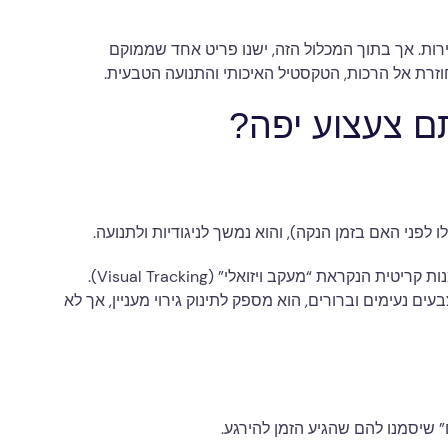
ות. אך בתוך המכלול הזה, ישנו פריט אחד שממוקם
וזרת אל הרכות, הטקסטיל האיכותי והתנועה הטבעית.
תם צעצוע יפה?
מובייל המתוכנן נכון משמש ככלי אימון מצוין לעיניים. התנועה המעגלית והאיטית של הדמויות התלויות מעודדת את התינוק לתרגל מיומנות קריטית הנקראת “מעקב ויזואלי” (Visual Tracking).
ם נעימים וברורים, הוא מספק לתינוק גירוי מעניין, אך לא
” שיסמנו להם שהגיע הזמן להירגע.