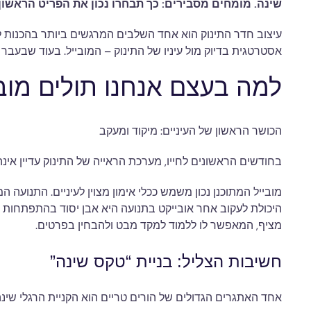
שינה. מומחים מסבירים: כך תבחרו נכון את הפריט הראשו
עיצוב חדר התינוק הוא אחד השלבים המרגשים ביותר בהכנות ל
אסטרטגית בדיוק מול עיניו של התינוק – המובייל. בעוד שבעב
למה בעצם אנחנו תולים מובי
הכושר הראשון של העיניים: מיקוד ומעקב
בחודשים הראשונים לחייו, מערכת הראייה של התינוק עדיין אינה בשלה. טווח הראייה שלו מוגבל (כ-20 עד 30 ס”מ, המרח
היכולת לעקוב אחר אובייקט בתנועה היא אבן יסוד בהתפתחות הקו
מציף, המאפשר לו ללמוד למקד מבט ולהבחין בפרטים.
חשיבות הצליל: בניית “טקס שינה”
אחד האתגרים הגדולים של הורים טריים הוא הקניית הרגלי שינה ו